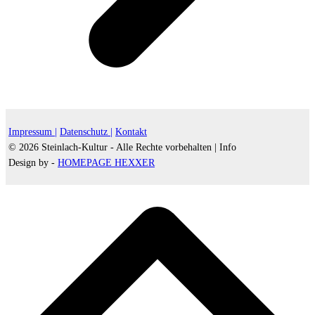
Impressum |
Datenschutz |
Kontakt
© 2026 Steinlach-Kultur - Alle Rechte vorbehalten |
Info
Design by -
HOMEPAGE HEXXER
d
A
s