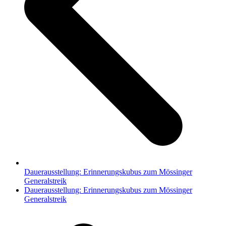
Dauerausstellung: Erinnerungskubus zum Mössinger
Generalstreik
Nächster
Dauerausstellung: Erinnerungskubus zum Mössinger
Beitrag:
Generalstreik