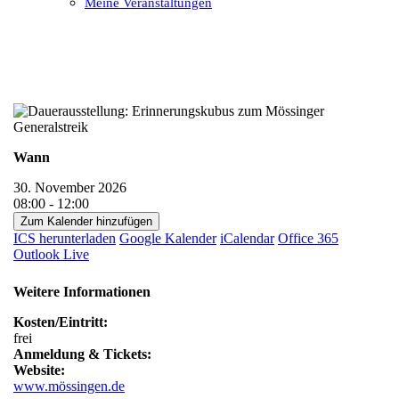
Meine Veranstaltungen
Open
Close
mobile
mobile
menu
menu
Wann
30. November 2026
08:00 - 12:00
Zum Kalender hinzufügen
ICS herunterladen
Google Kalender
iCalendar
Office 365
Outlook Live
Weitere Informationen
Kosten/Eintritt:
frei
Anmeldung & Tickets:
Website:
www.mössingen.de