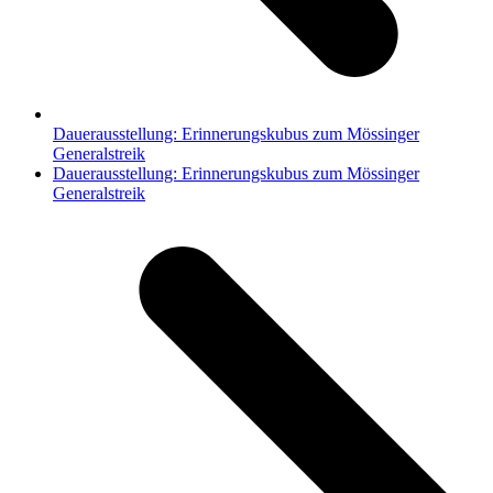
Dauerausstellung: Erinnerungskubus zum Mössinger
Generalstreik
Nächster
Dauerausstellung: Erinnerungskubus zum Mössinger
Beitrag:
Generalstreik