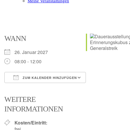
Meine Veranstaltungen
Open
Close
mobile
mobile
menu
menu
WANN
26. Januar 2027
08:00 - 12:00
ZUM KALENDER HINZUFÜGEN
ICS herunterladen
Google Kalender
iCalendar
Office 365
Outlook Live
WEITERE
INFORMATIONEN
Kosten/Eintritt:
frei