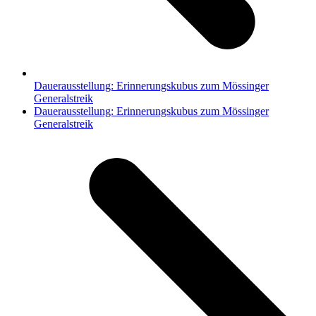
Dauerausstellung: Erinnerungskubus zum Mössinger
Generalstreik
Nächster
Dauerausstellung: Erinnerungskubus zum Mössinger
Beitrag:
Generalstreik