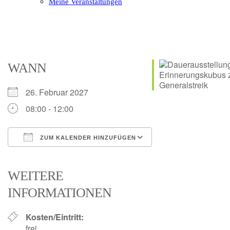
Meine Veranstaltungen
Open
Close
mobile
mobile
menu
menu
WANN
26. Februar 2027
08:00 - 12:00
ZUM KALENDER HINZUFÜGEN
ICS herunterladen
Google Kalender
iCalendar
Office 365
Outlook Live
WEITERE
INFORMATIONEN
Kosten/Eintritt:
frei