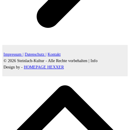
Impressum |
Datenschutz |
Kontakt
© 2026 Steinlach-Kultur - Alle Rechte vorbehalten |
Info
Design by -
HOMEPAGE HEXXER
d
A
s