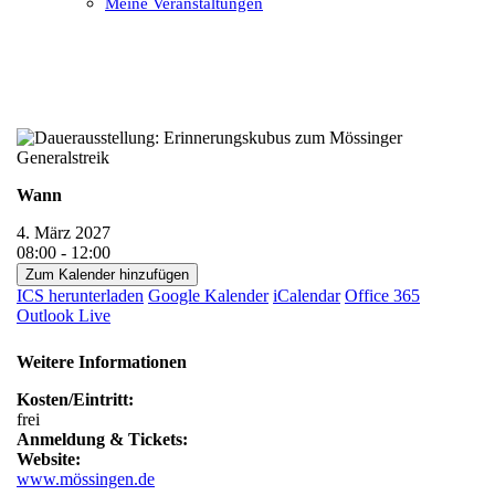
Meine Veranstaltungen
Open
Close
mobile
mobile
menu
menu
Wann
4. März 2027
08:00 - 12:00
Zum Kalender hinzufügen
ICS herunterladen
Google Kalender
iCalendar
Office 365
Outlook Live
Weitere Informationen
Kosten/Eintritt:
frei
Anmeldung & Tickets:
Website:
www.mössingen.de