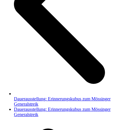
Dauerausstellung: Erinnerungskubus zum Mössinger
Generalstreik
Nächster
Dauerausstellung: Erinnerungskubus zum Mössinger
Beitrag:
Generalstreik