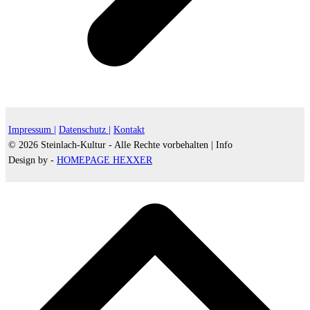
Impressum |
Datenschutz |
Kontakt
© 2026 Steinlach-Kultur - Alle Rechte vorbehalten |
Info
Design by -
HOMEPAGE HEXXER
d
A
s