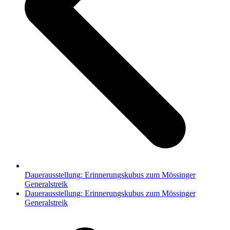
Dauerausstellung: Erinnerungskubus zum Mössinger
Generalstreik
Nächster
Dauerausstellung: Erinnerungskubus zum Mössinger
Beitrag:
Generalstreik