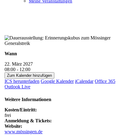
Meine Veranstaltungen
Open
Close
mobile
mobile
menu
menu
Wann
22. März 2027
08:00 - 12:00
Zum Kalender hinzufügen
ICS herunterladen
Google Kalender
iCalendar
Office 365
Outlook Live
Weitere Informationen
Kosten/Eintritt:
frei
Anmeldung & Tickets:
Website:
www.mössingen.de