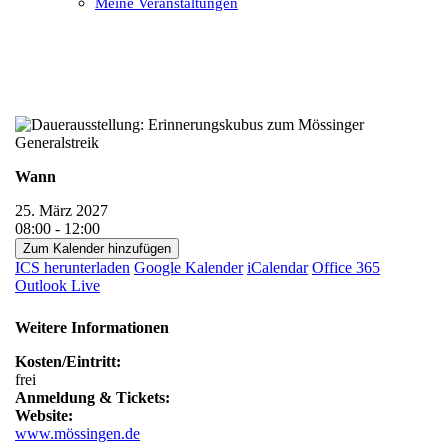
Meine Veranstaltungen
Open
Close
mobile
mobile
menu
menu
Wann
25. März 2027
08:00 - 12:00
Zum Kalender hinzufügen
ICS herunterladen
Google Kalender
iCalendar
Office 365
Outlook Live
Weitere Informationen
Kosten/Eintritt:
frei
Anmeldung & Tickets:
Website:
www.mössingen.de