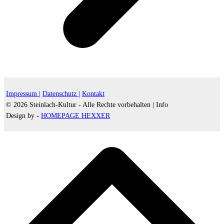
Impressum |
Datenschutz |
Kontakt
© 2026 Steinlach-Kultur - Alle Rechte vorbehalten |
Info
Design by -
HOMEPAGE HEXXER
d
A
s