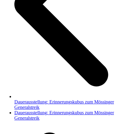
Dauerausstellung: Erinnerungskubus zum Mössinger
Generalstreik
Nächster
Dauerausstellung: Erinnerungskubus zum Mössinger
Beitrag:
Generalstreik