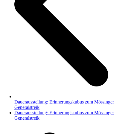
Dauerausstellung: Erinnerungskubus zum Mössinger
Generalstreik
Nächster
Dauerausstellung: Erinnerungskubus zum Mössinger
Beitrag:
Generalstreik