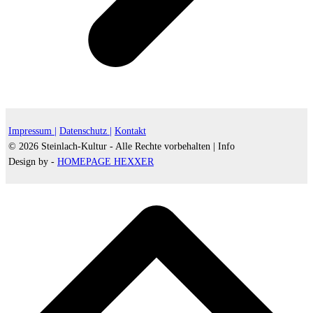
Impressum |
Datenschutz |
Kontakt
© 2026 Steinlach-Kultur - Alle Rechte vorbehalten |
Info
Design by -
HOMEPAGE HEXXER
d
A
s