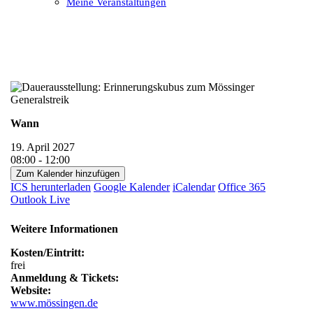
Meine Veranstaltungen
Open
Close
mobile
mobile
menu
menu
Wann
19. April 2027
08:00 - 12:00
Zum Kalender hinzufügen
ICS herunterladen
Google Kalender
iCalendar
Office 365
Outlook Live
Weitere Informationen
Kosten/Eintritt:
frei
Anmeldung & Tickets:
Website:
www.mössingen.de