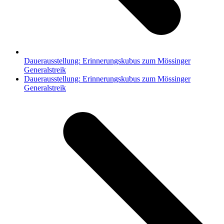
Dauerausstellung: Erinnerungskubus zum Mössinger
Generalstreik
Nächster
Dauerausstellung: Erinnerungskubus zum Mössinger
Beitrag:
Generalstreik