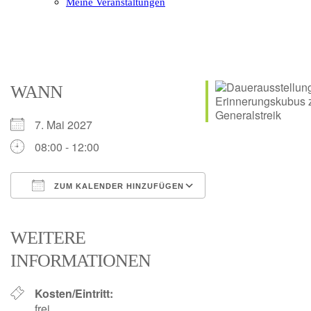
Meine Veranstaltungen
Open
Close
mobile
mobile
menu
menu
WANN
7. Mai 2027
08:00 - 12:00
ZUM KALENDER HINZUFÜGEN
ICS herunterladen
Google Kalender
iCalendar
Office 365
Outlook Live
WEITERE
INFORMATIONEN
Kosten/Eintritt:
frei