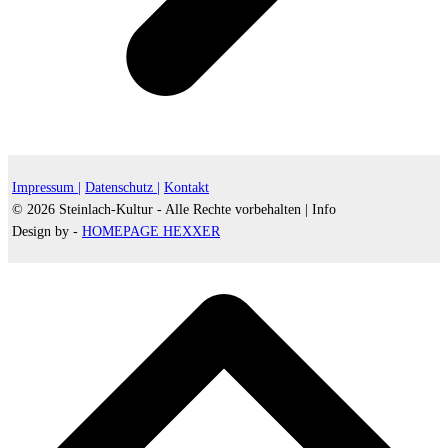
Impressum |
Datenschutz |
Kontakt
© 2026 Steinlach-Kultur - Alle Rechte vorbehalten |
Info
Design by -
HOMEPAGE HEXXER
d
A
s