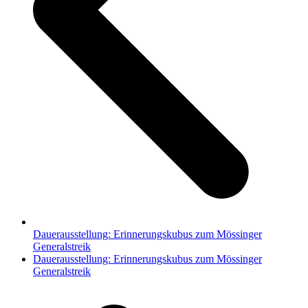
Dauerausstellung: Erinnerungskubus zum Mössinger
Generalstreik
Nächster
Dauerausstellung: Erinnerungskubus zum Mössinger
Beitrag:
Generalstreik