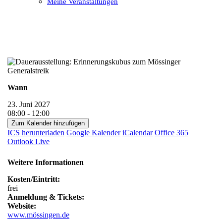
Meine Veranstaltungen
Open
Close
mobile
mobile
menu
menu
Wann
23. Juni 2027
08:00 - 12:00
Zum Kalender hinzufügen
ICS herunterladen
Google Kalender
iCalendar
Office 365
Outlook Live
Weitere Informationen
Kosten/Eintritt:
frei
Anmeldung & Tickets:
Website:
www.mössingen.de