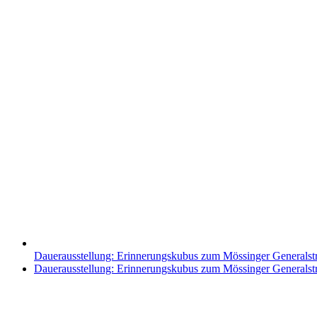
Dauerausstellung: Erinnerungskubus zum Mössinger Generalst
Nächster
Dauerausstellung: Erinnerungskubus zum Mössinger Generalst
Beitrag: