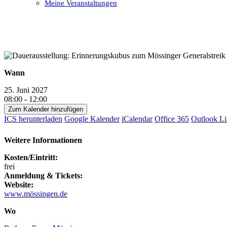
Meine Veranstaltungen
Open
Close
mobile
mobile
menu
menu
Wann
25. Juni 2027
08:00 - 12:00
Zum Kalender hinzufügen
ICS herunterladen
Google Kalender
iCalendar
Office 365
Outlook Li
Weitere Informationen
Kosten/Eintritt:
frei
Anmeldung & Tickets:
Website:
www.mössingen.de
Wo