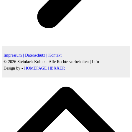
Impressum |
Datenschutz |
Kontakt
© 2026 Steinlach-Kultur - Alle Rechte vorbehalten |
Info
Design by -
HOMEPAGE HEXXER
d
A
s