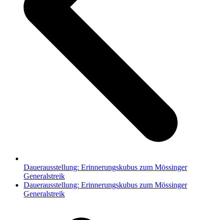
Dauerausstellung: Erinnerungskubus zum Mössinger
Generalstreik
Nächster
Dauerausstellung: Erinnerungskubus zum Mössinger
Beitrag:
Generalstreik