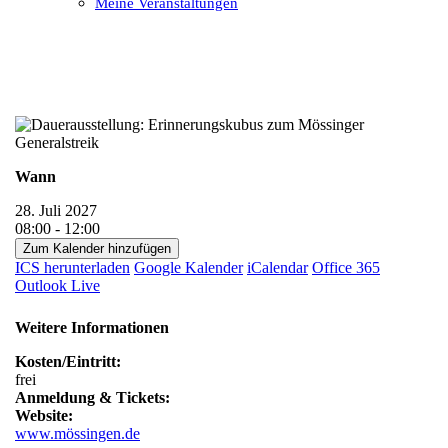
Meine Veranstaltungen
Open
Close
mobile
mobile
menu
menu
Wann
28. Juli 2027
08:00 - 12:00
Zum Kalender hinzufügen
ICS herunterladen
Google Kalender
iCalendar
Office 365
Outlook Live
Weitere Informationen
Kosten/Eintritt:
frei
Anmeldung & Tickets:
Website:
www.mössingen.de