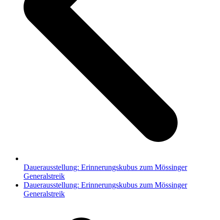
Dauerausstellung: Erinnerungskubus zum Mössinger
Generalstreik
Nächster
Dauerausstellung: Erinnerungskubus zum Mössinger
Beitrag:
Generalstreik