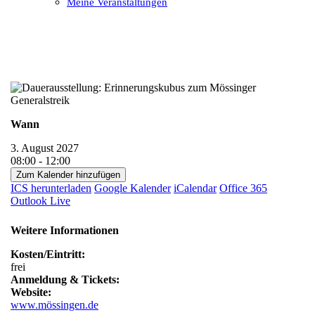
Meine Veranstaltungen
Open
Close
mobile
mobile
menu
menu
Wann
3. August 2027
08:00 - 12:00
Zum Kalender hinzufügen
ICS herunterladen
Google Kalender
iCalendar
Office 365
Outlook Live
Weitere Informationen
Kosten/Eintritt:
frei
Anmeldung & Tickets:
Website:
www.mössingen.de