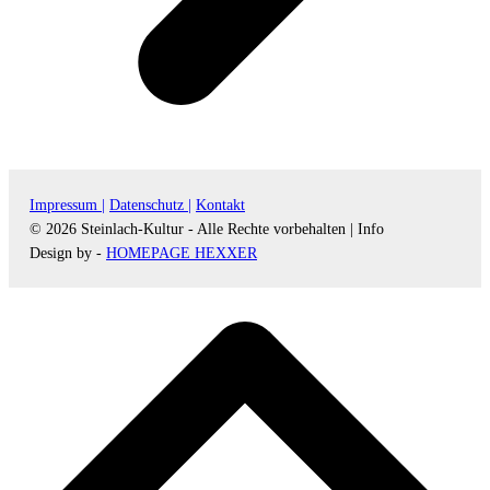
Impressum |
Datenschutz |
Kontakt
© 2026 Steinlach-Kultur - Alle Rechte vorbehalten |
Info
Design by -
HOMEPAGE HEXXER
d
A
s