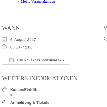
Meine Veranstaltungen
Open
Close
mobile
mobile
menu
menu
WANN
6. August 2027
08:00 - 12:00
ZUM KALENDER HINZUFÜGEN
ICS herunterladen
Google Kalender
iCalendar
Office 365
Outlook Live
WEITERE INFORMATIONEN
Kosten/Eintritt:
frei
Anmeldung & Tickets: