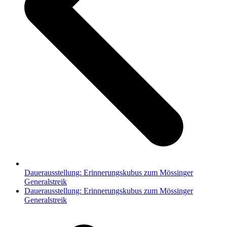
Dauerausstellung: Erinnerungskubus zum Mössinger
Generalstreik
Nächster
Dauerausstellung: Erinnerungskubus zum Mössinger
Beitrag:
Generalstreik