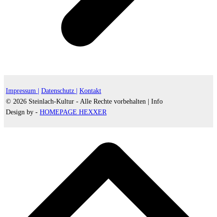
Impressum |
Datenschutz |
Kontakt
© 2026 Steinlach-Kultur - Alle Rechte vorbehalten |
Info
Design by -
HOMEPAGE HEXXER
d
A
s