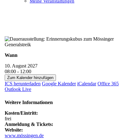
Meine Veranstaltungen
Open
Close
mobile
mobile
menu
menu
Wann
10. August 2027
08:00 - 12:00
Zum Kalender hinzufügen
ICS herunterladen
Google Kalender
iCalendar
Office 365
Outlook Live
Weitere Informationen
Kosten/Eintritt:
frei
Anmeldung & Tickets:
Website:
www.mössingen.de