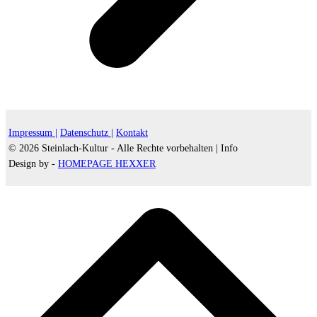
Impressum |
Datenschutz |
Kontakt
© 2026 Steinlach-Kultur - Alle Rechte vorbehalten |
Info
Design by -
HOMEPAGE HEXXER
d
A
s