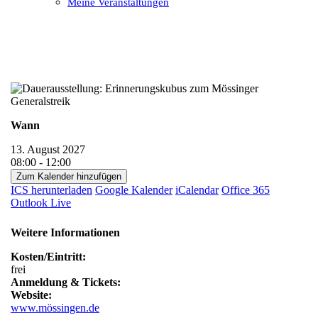
Meine Veranstaltungen
Open
Close
mobile
mobile
menu
menu
Wann
13. August 2027
08:00 - 12:00
Zum Kalender hinzufügen
ICS herunterladen
Google Kalender
iCalendar
Office 365
Outlook Live
Weitere Informationen
Kosten/Eintritt:
frei
Anmeldung & Tickets:
Website:
www.mössingen.de