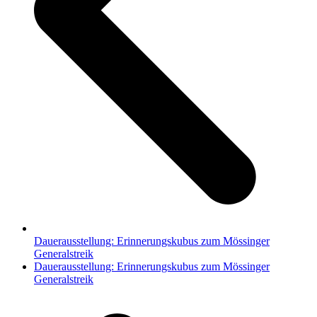
Dauerausstellung: Erinnerungskubus zum Mössinger
Generalstreik
Nächster
Dauerausstellung: Erinnerungskubus zum Mössinger
Beitrag:
Generalstreik