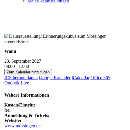
Meine Veranstaltungen
Open
Close
mobile
mobile
menu
menu
Wann
23. September 2027
08:00 - 12:00
Zum Kalender hinzufügen
ICS herunterladen
Google Kalender
iCalendar
Office 365
Outlook Live
Weitere Informationen
Kosten/Eintritt:
frei
Anmeldung & Tickets:
Website:
www.mössingen.de