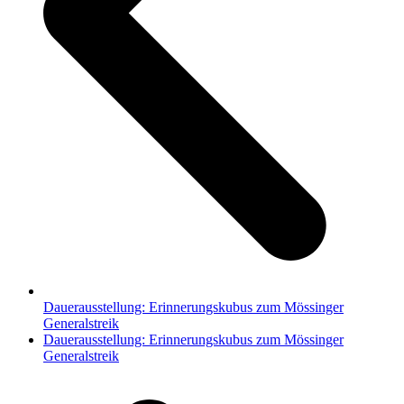
Dauerausstellung: Erinnerungskubus zum Mössinger
Generalstreik
Nächster
Dauerausstellung: Erinnerungskubus zum Mössinger
Beitrag:
Generalstreik