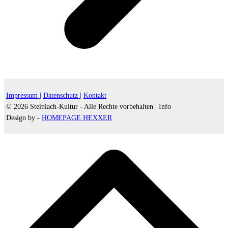
Impressum |
Datenschutz |
Kontakt
© 2026 Steinlach-Kultur - Alle Rechte vorbehalten |
Info
Design by -
HOMEPAGE HEXXER
d
A
s