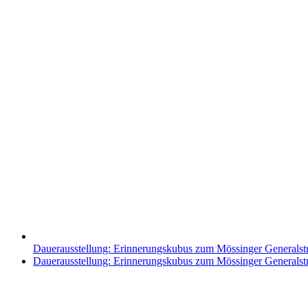
Dauerausstellung: Erinnerungskubus zum Mössinger Generalst
Nächster
Dauerausstellung: Erinnerungskubus zum Mössinger Generalst
Beitrag: