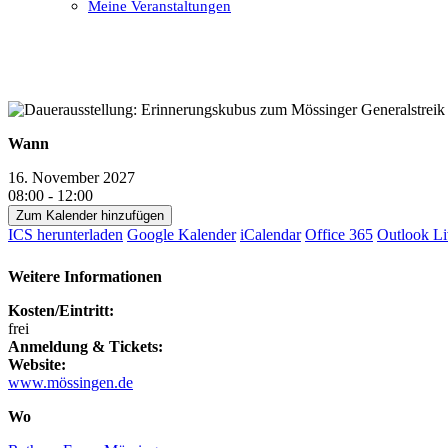
Meine Veranstaltungen
Open
Close
mobile
mobile
menu
menu
Wann
16. November 2027
08:00 - 12:00
Zum Kalender hinzufügen
ICS herunterladen
Google Kalender
iCalendar
Office 365
Outlook Li
Weitere Informationen
Kosten/Eintritt:
frei
Anmeldung & Tickets:
Website:
www.mössingen.de
Wo