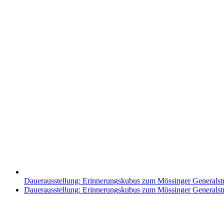
Dauerausstellung: Erinnerungskubus zum Mössinger Generalst
Nächster
Dauerausstellung: Erinnerungskubus zum Mössinger Generalst
Beitrag: