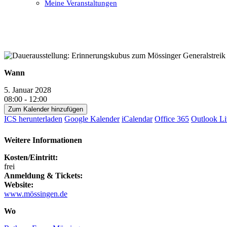
Meine Veranstaltungen
Open
Close
mobile
mobile
menu
menu
Wann
5. Januar 2028
08:00 - 12:00
Zum Kalender hinzufügen
ICS herunterladen
Google Kalender
iCalendar
Office 365
Outlook Li
Weitere Informationen
Kosten/Eintritt:
frei
Anmeldung & Tickets:
Website:
www.mössingen.de
Wo