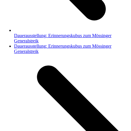
Dauerausstellung: Erinnerungskubus zum Mössinger
Generalstreik
Nächster
Dauerausstellung: Erinnerungskubus zum Mössinger
Beitrag:
Generalstreik