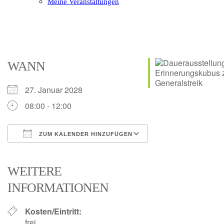
Meine Veranstaltungen
Open
Close
mobile
mobile
menu
menu
WANN
27. Januar 2028
08:00 - 12:00
ZUM KALENDER HINZUFÜGEN
ICS herunterladen
Google Kalender
iCalendar
Office 365
Outlook Live
WEITERE
INFORMATIONEN
Kosten/Eintritt:
frei