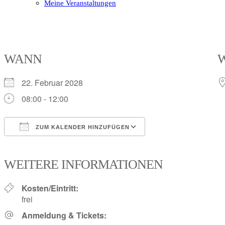
Meine Veranstaltungen
Open
Close
mobile
mobile
menu
menu
WANN
22. Februar 2028
08:00 - 12:00
ZUM KALENDER HINZUFÜGEN
ICS herunterladen
Google Kalender
iCalendar
Office 365
Outlook Live
WEITERE INFORMATIONEN
Kosten/Eintritt:
frei
Anmeldung & Tickets: