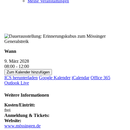
Meine Veranstaltungen
Open
Close
mobile
mobile
menu
menu
Wann
9. März 2028
08:00 - 12:00
Zum Kalender hinzufügen
ICS herunterladen
Google Kalender
iCalendar
Office 365
Outlook Live
Weitere Informationen
Kosten/Eintritt:
frei
Anmeldung & Tickets:
Website:
www.mössingen.de