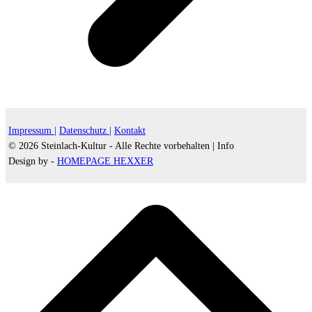
Impressum |
Datenschutz |
Kontakt
© 2026 Steinlach-Kultur - Alle Rechte vorbehalten |
Info
Design by -
HOMEPAGE HEXXER
d
A
s