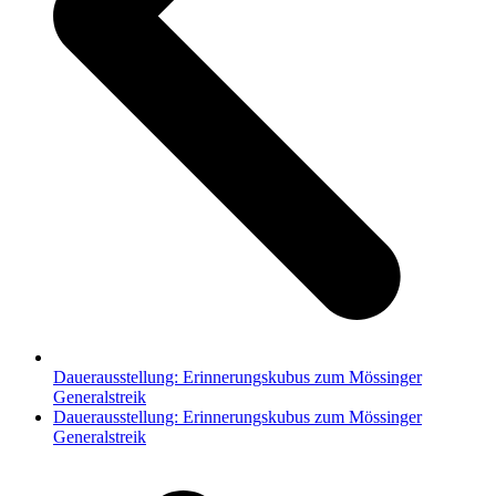
Dauerausstellung: Erinnerungskubus zum Mössinger
Generalstreik
Nächster
Dauerausstellung: Erinnerungskubus zum Mössinger
Beitrag:
Generalstreik