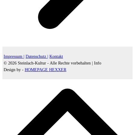
Impressum |
Datenschutz |
Kontakt
© 2026 Steinlach-Kultur - Alle Rechte vorbehalten |
Info
Design by -
HOMEPAGE HEXXER
d
A
s