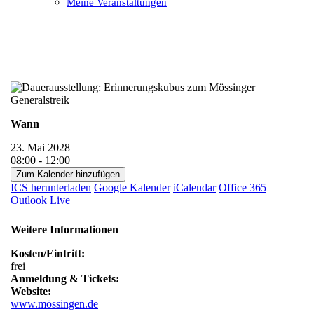
Meine Veranstaltungen
Open
Close
mobile
mobile
menu
menu
Wann
23. Mai 2028
08:00 - 12:00
Zum Kalender hinzufügen
ICS herunterladen
Google Kalender
iCalendar
Office 365
Outlook Live
Weitere Informationen
Kosten/Eintritt:
frei
Anmeldung & Tickets:
Website:
www.mössingen.de