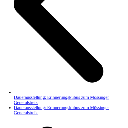
Dauerausstellung: Erinnerungskubus zum Mössinger
Generalstreik
Nächster
Dauerausstellung: Erinnerungskubus zum Mössinger
Beitrag:
Generalstreik