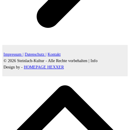
Impressum |
Datenschutz |
Kontakt
© 2026 Steinlach-Kultur - Alle Rechte vorbehalten |
Info
Design by -
HOMEPAGE HEXXER
d
A
s