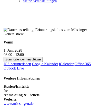
Meine Veranstaltungen
Open
Close
mobile
mobile
menu
menu
Wann
1. Juni 2028
08:00 - 12:00
Zum Kalender hinzufügen
ICS herunterladen
Google Kalender
iCalendar
Office 365
Outlook Live
Weitere Informationen
Kosten/Eintritt:
frei
Anmeldung & Tickets:
Website:
www.mössingen.de