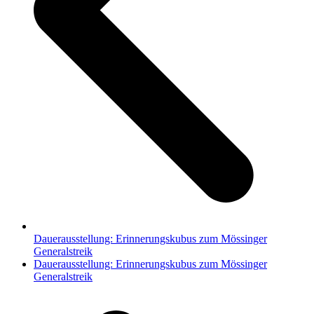
Dauerausstellung: Erinnerungskubus zum Mössinger
Generalstreik
Nächster
Dauerausstellung: Erinnerungskubus zum Mössinger
Beitrag:
Generalstreik