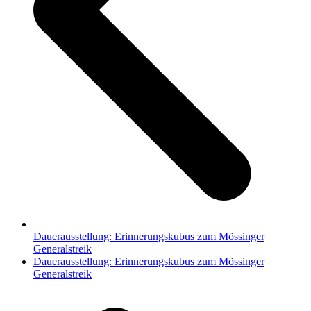
Dauerausstellung: Erinnerungskubus zum Mössinger
Generalstreik
Nächster
Dauerausstellung: Erinnerungskubus zum Mössinger
Beitrag:
Generalstreik