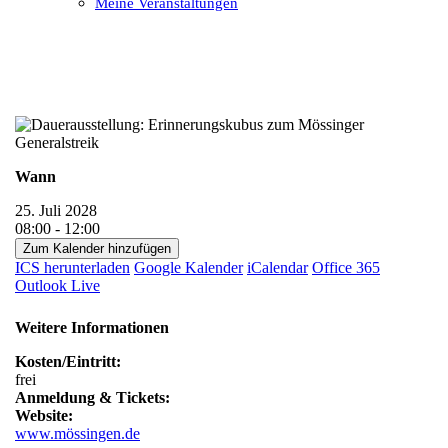
Meine Veranstaltungen
Open
Close
mobile
mobile
menu
menu
Wann
25. Juli 2028
08:00 - 12:00
Zum Kalender hinzufügen
ICS herunterladen
Google Kalender
iCalendar
Office 365
Outlook Live
Weitere Informationen
Kosten/Eintritt:
frei
Anmeldung & Tickets:
Website:
www.mössingen.de