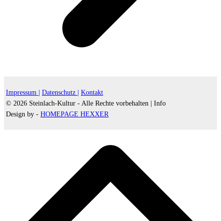
Impressum |
Datenschutz |
Kontakt
© 2026 Steinlach-Kultur - Alle Rechte vorbehalten |
Info
Design by -
HOMEPAGE HEXXER
d
A
s