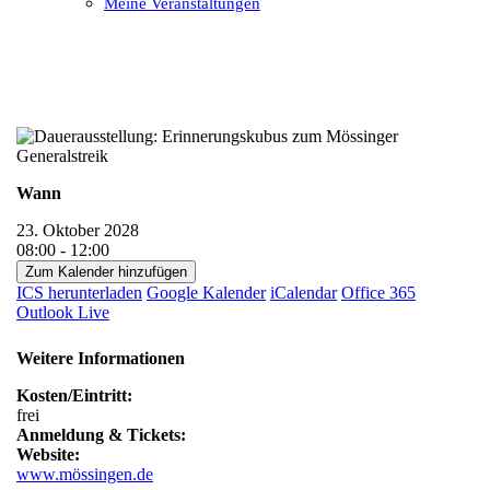
Meine Veranstaltungen
Open
Close
mobile
mobile
menu
menu
Wann
23. Oktober 2028
08:00 - 12:00
Zum Kalender hinzufügen
ICS herunterladen
Google Kalender
iCalendar
Office 365
Outlook Live
Weitere Informationen
Kosten/Eintritt:
frei
Anmeldung & Tickets:
Website:
www.mössingen.de