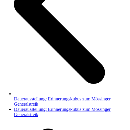
Dauerausstellung: Erinnerungskubus zum Mössinger
Generalstreik
Nächster
Dauerausstellung: Erinnerungskubus zum Mössinger
Beitrag:
Generalstreik