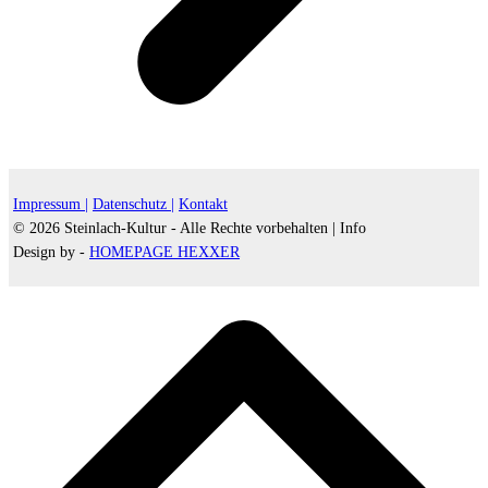
Impressum |
Datenschutz |
Kontakt
© 2026 Steinlach-Kultur - Alle Rechte vorbehalten |
Info
Design by -
HOMEPAGE HEXXER
d
A
s