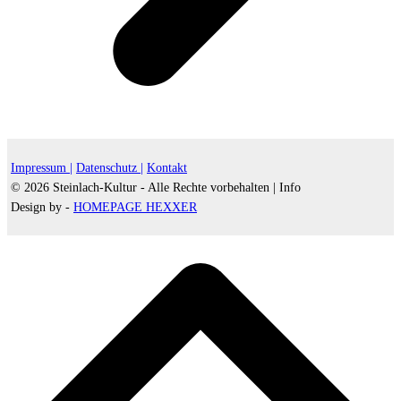
Impressum |
Datenschutz |
Kontakt
© 2026 Steinlach-Kultur - Alle Rechte vorbehalten |
Info
Design by -
HOMEPAGE HEXXER
d
A
s