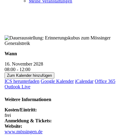
Meine Veranstaltungen
Open
Close
mobile
mobile
menu
menu
Wann
16. November 2028
08:00 - 12:00
Zum Kalender hinzufügen
ICS herunterladen
Google Kalender
iCalendar
Office 365
Outlook Live
Weitere Informationen
Kosten/Eintritt:
frei
Anmeldung & Tickets:
Website:
www.mössingen.de