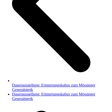
Dauerausstellung: Erinnerungskubus zum Mössinger
Generalstreik
Nächster
Dauerausstellung: Erinnerungskubus zum Mössinger
Beitrag:
Generalstreik