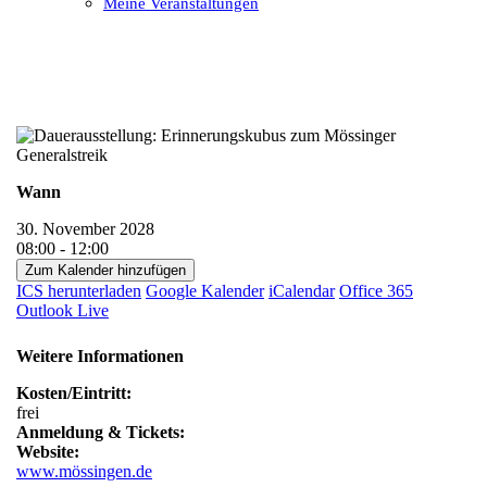
Meine Veranstaltungen
Open
Close
mobile
mobile
menu
menu
Wann
30. November 2028
08:00 - 12:00
Zum Kalender hinzufügen
ICS herunterladen
Google Kalender
iCalendar
Office 365
Outlook Live
Weitere Informationen
Kosten/Eintritt:
frei
Anmeldung & Tickets:
Website:
www.mössingen.de