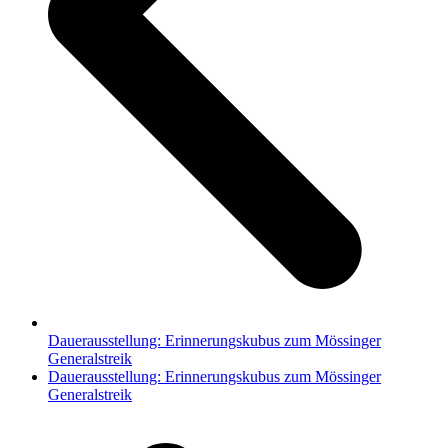
Dauerausstellung: Erinnerungskubus zum Mössinger
Generalstreik
Nächster
Dauerausstellung: Erinnerungskubus zum Mössinger
Beitrag:
Generalstreik