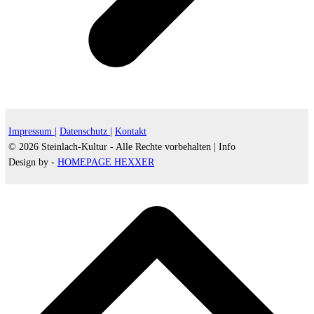
Impressum |
Datenschutz |
Kontakt
© 2026 Steinlach-Kultur - Alle Rechte vorbehalten |
Info
Design by -
HOMEPAGE HEXXER
d
A
s