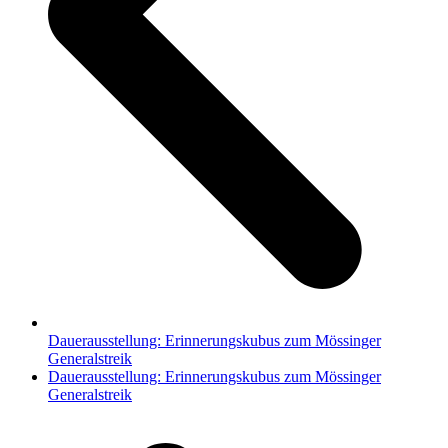
Dauerausstellung: Erinnerungskubus zum Mössinger
Generalstreik
Nächster
Dauerausstellung: Erinnerungskubus zum Mössinger
Beitrag:
Generalstreik