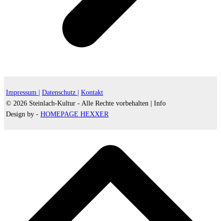
Impressum |
Datenschutz |
Kontakt
© 2026 Steinlach-Kultur - Alle Rechte vorbehalten |
Info
Design by -
HOMEPAGE HEXXER
d
A
s