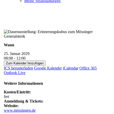
Meine Veranstaltungen
Open
Close
mobile
mobile
menu
menu
Wann
25. Januar 2029
08:00 - 12:00
Zum Kalender hinzufügen
ICS herunterladen
Google Kalender
iCalendar
Office 365
Outlook Live
Weitere Informationen
Kosten/Eintritt:
frei
Anmeldung & Tickets:
Website:
www.mössingen.de