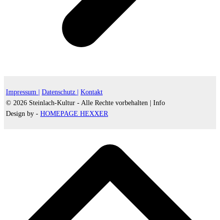
Impressum |
Datenschutz |
Kontakt
© 2026 Steinlach-Kultur - Alle Rechte vorbehalten |
Info
Design by -
HOMEPAGE HEXXER
d
A
s