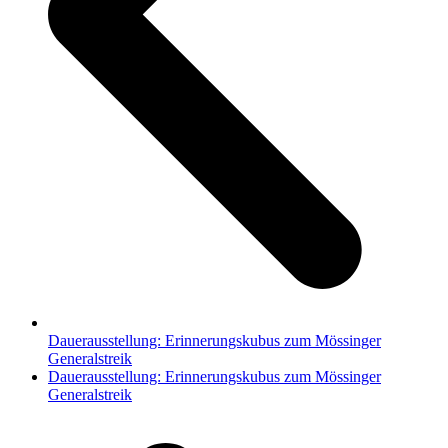
Dauerausstellung: Erinnerungskubus zum Mössinger
Generalstreik
Nächster
Dauerausstellung: Erinnerungskubus zum Mössinger
Beitrag:
Generalstreik