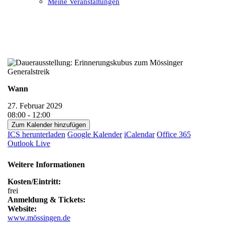
Meine Veranstaltungen
Open
Close
mobile
mobile
menu
menu
Wann
27. Februar 2029
08:00 - 12:00
Zum Kalender hinzufügen
ICS herunterladen
Google Kalender
iCalendar
Office 365
Outlook Live
Weitere Informationen
Kosten/Eintritt:
frei
Anmeldung & Tickets:
Website:
www.mössingen.de