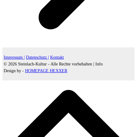
Impressum |
Datenschutz |
Kontakt
© 2026 Steinlach-Kultur - Alle Rechte vorbehalten |
Info
Design by -
HOMEPAGE HEXXER
d
A
s