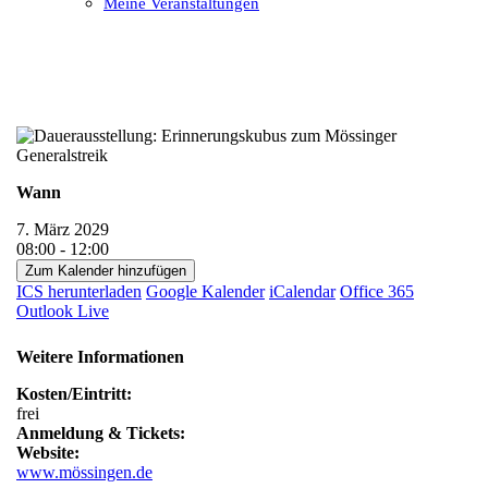
Meine Veranstaltungen
Open
Close
mobile
mobile
menu
menu
Wann
7. März 2029
08:00 - 12:00
Zum Kalender hinzufügen
ICS herunterladen
Google Kalender
iCalendar
Office 365
Outlook Live
Weitere Informationen
Kosten/Eintritt:
frei
Anmeldung & Tickets:
Website:
www.mössingen.de