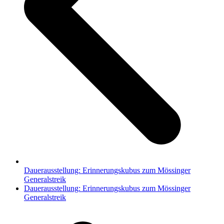
Dauerausstellung: Erinnerungskubus zum Mössinger
Generalstreik
Nächster
Dauerausstellung: Erinnerungskubus zum Mössinger
Beitrag:
Generalstreik