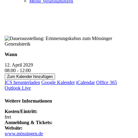
Meine Veranstaltungen
Open
Close
mobile
mobile
menu
menu
Wann
12. April 2029
08:00 - 12:00
Zum Kalender hinzufügen
ICS herunterladen
Google Kalender
iCalendar
Office 365
Outlook Live
Weitere Informationen
Kosten/Eintritt:
frei
Anmeldung & Tickets:
Website:
www.mössingen.de