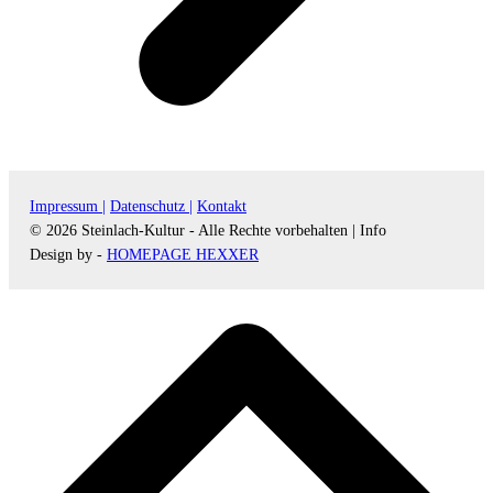
Impressum |
Datenschutz |
Kontakt
© 2026 Steinlach-Kultur - Alle Rechte vorbehalten |
Info
Design by -
HOMEPAGE HEXXER
d
A
s