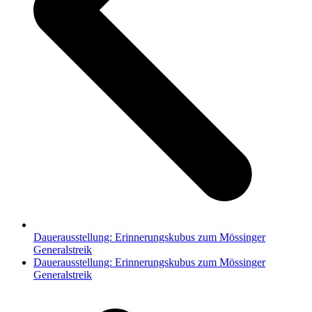
Dauerausstellung: Erinnerungskubus zum Mössinger
Generalstreik
Nächster
Dauerausstellung: Erinnerungskubus zum Mössinger
Beitrag:
Generalstreik