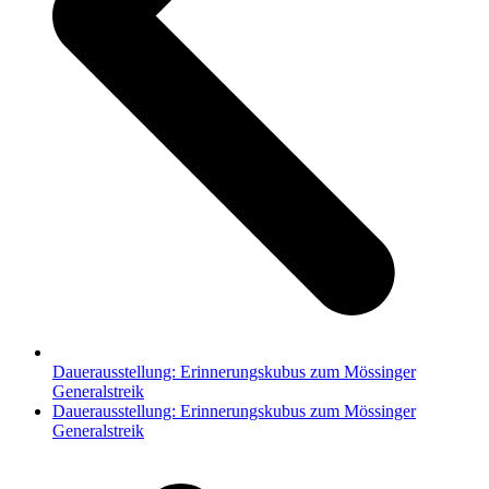
Dauerausstellung: Erinnerungskubus zum Mössinger
Generalstreik
Nächster
Dauerausstellung: Erinnerungskubus zum Mössinger
Beitrag:
Generalstreik