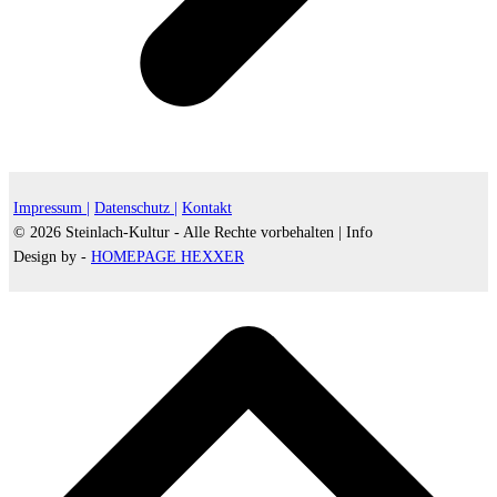
Impressum |
Datenschutz |
Kontakt
© 2026 Steinlach-Kultur - Alle Rechte vorbehalten |
Info
Design by -
HOMEPAGE HEXXER
d
A
s