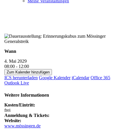
Meine Veranstaltungen
Open
Close
mobile
mobile
menu
menu
Wann
4. Mai 2029
08:00 - 12:00
Zum Kalender hinzufügen
ICS herunterladen
Google Kalender
iCalendar
Office 365
Outlook Live
Weitere Informationen
Kosten/Eintritt:
frei
Anmeldung & Tickets:
Website:
www.mössingen.de