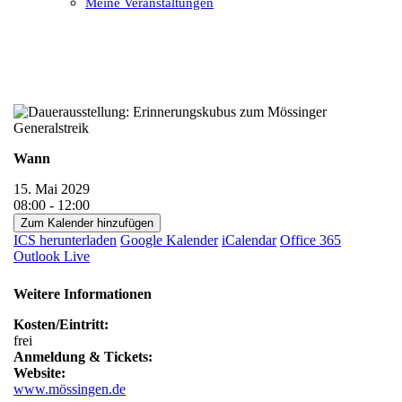
Meine Veranstaltungen
Open
Close
mobile
mobile
menu
menu
Wann
15. Mai 2029
08:00 - 12:00
Zum Kalender hinzufügen
ICS herunterladen
Google Kalender
iCalendar
Office 365
Outlook Live
Weitere Informationen
Kosten/Eintritt:
frei
Anmeldung & Tickets:
Website:
www.mössingen.de