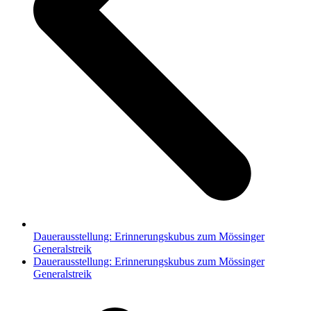
Dauerausstellung: Erinnerungskubus zum Mössinger
Generalstreik
Nächster
Dauerausstellung: Erinnerungskubus zum Mössinger
Beitrag:
Generalstreik