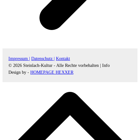
Impressum |
Datenschutz |
Kontakt
© 2026 Steinlach-Kultur - Alle Rechte vorbehalten |
Info
Design by -
HOMEPAGE HEXXER
d
A
s