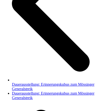
Dauerausstellung: Erinnerungskubus zum Mössinger
Generalstreik
Nächster
Dauerausstellung: Erinnerungskubus zum Mössinger
Beitrag:
Generalstreik