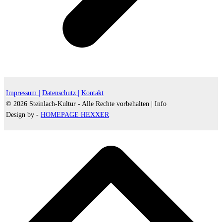
Impressum |
Datenschutz |
Kontakt
© 2026 Steinlach-Kultur - Alle Rechte vorbehalten |
Info
Design by -
HOMEPAGE HEXXER
d
A
s