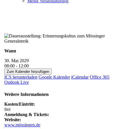
Meine Veranstaltungen
Open
Close
mobile
mobile
menu
menu
Wann
30. Mai 2029
08:00 - 12:00
Zum Kalender hinzufügen
ICS herunterladen
Google Kalender
iCalendar
Office 365
Outlook Live
Weitere Informationen
Kosten/Eintritt:
frei
Anmeldung & Tickets:
Website:
www.mössingen.de