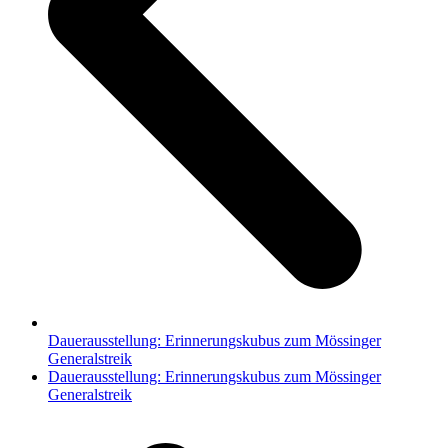
Dauerausstellung: Erinnerungskubus zum Mössinger
Generalstreik
Nächster
Dauerausstellung: Erinnerungskubus zum Mössinger
Beitrag:
Generalstreik