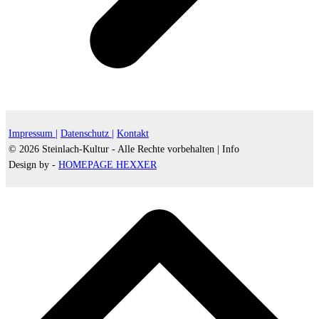
Impressum |
Datenschutz |
Kontakt
© 2026 Steinlach-Kultur - Alle Rechte vorbehalten |
Info
Design by -
HOMEPAGE HEXXER
d
A
s