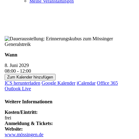
Meine Veranstaltungen
Open
Close
mobile
mobile
menu
menu
Wann
8. Juni 2029
08:00 - 12:00
Zum Kalender hinzufügen
ICS herunterladen
Google Kalender
iCalendar
Office 365
Outlook Live
Weitere Informationen
Kosten/Eintritt:
frei
Anmeldung & Tickets:
Website:
www.mössingen.de