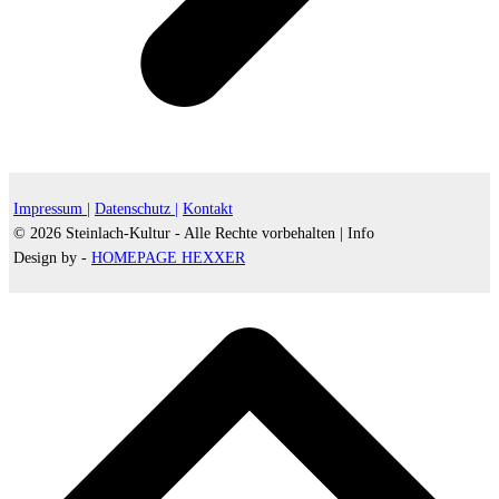
Impressum |
Datenschutz |
Kontakt
© 2026 Steinlach-Kultur - Alle Rechte vorbehalten |
Info
Design by -
HOMEPAGE HEXXER
d
A
s