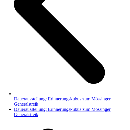
Dauerausstellung: Erinnerungskubus zum Mössinger
Generalstreik
Nächster
Dauerausstellung: Erinnerungskubus zum Mössinger
Beitrag:
Generalstreik