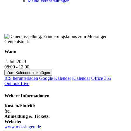
Meine Veranstaltungen
Open
Close
mobile
mobile
menu
menu
Wann
2. Juli 2029
08:00 - 12:00
Zum Kalender hinzufügen
ICS herunterladen
Google Kalender
iCalendar
Office 365
Outlook Live
Weitere Informationen
Kosten/Eintritt:
frei
Anmeldung & Tickets:
Website:
www.mössingen.de