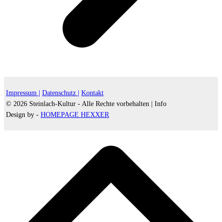
Impressum |
Datenschutz |
Kontakt
© 2026 Steinlach-Kultur - Alle Rechte vorbehalten |
Info
Design by -
HOMEPAGE HEXXER
d
A
s