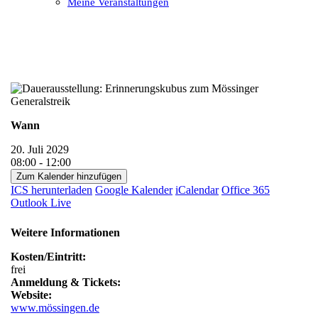
Meine Veranstaltungen
Open
Close
mobile
mobile
menu
menu
Wann
20. Juli 2029
08:00 - 12:00
Zum Kalender hinzufügen
ICS herunterladen
Google Kalender
iCalendar
Office 365
Outlook Live
Weitere Informationen
Kosten/Eintritt:
frei
Anmeldung & Tickets:
Website:
www.mössingen.de