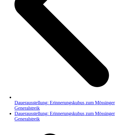
Dauerausstellung: Erinnerungskubus zum Mössinger
Generalstreik
Nächster
Dauerausstellung: Erinnerungskubus zum Mössinger
Beitrag:
Generalstreik