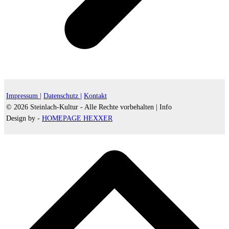
Impressum |
Datenschutz |
Kontakt
© 2026 Steinlach-Kultur - Alle Rechte vorbehalten |
Info
Design by -
HOMEPAGE HEXXER
d
A
s