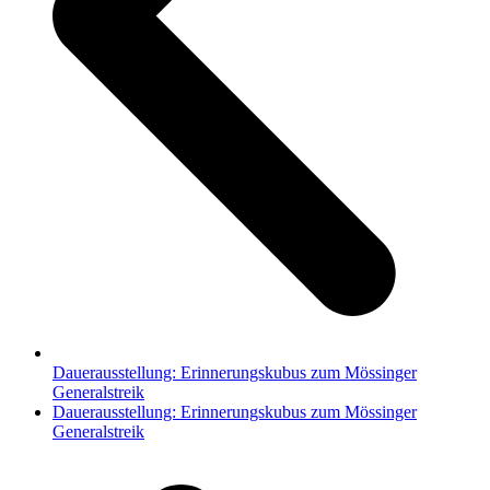
Dauerausstellung: Erinnerungskubus zum Mössinger
Generalstreik
Nächster
Dauerausstellung: Erinnerungskubus zum Mössinger
Beitrag:
Generalstreik