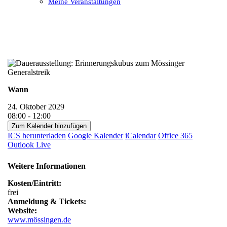
Meine Veranstaltungen
Open
Close
mobile
mobile
menu
menu
Wann
24. Oktober 2029
08:00 - 12:00
Zum Kalender hinzufügen
ICS herunterladen
Google Kalender
iCalendar
Office 365
Outlook Live
Weitere Informationen
Kosten/Eintritt:
frei
Anmeldung & Tickets:
Website:
www.mössingen.de