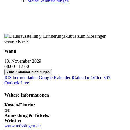
Meine Veranstaltungen
Open
Close
mobile
mobile
menu
menu
Wann
13. November 2029
08:00 - 12:00
Zum Kalender hinzufügen
ICS herunterladen
Google Kalender
iCalendar
Office 365
Outlook Live
Weitere Informationen
Kosten/Eintritt:
frei
Anmeldung & Tickets:
Website:
www.mössingen.de