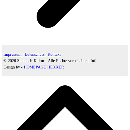
Impressum |
Datenschutz |
Kontakt
© 2026 Steinlach-Kultur - Alle Rechte vorbehalten |
Info
Design by -
HOMEPAGE HEXXER
d
A
s