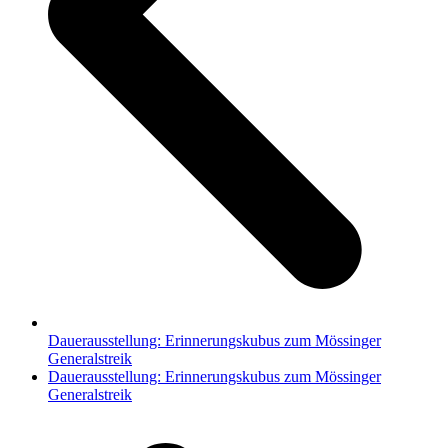
Dauerausstellung: Erinnerungskubus zum Mössinger
Generalstreik
Nächster
Dauerausstellung: Erinnerungskubus zum Mössinger
Beitrag:
Generalstreik