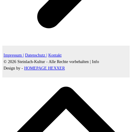
Impressum |
Datenschutz |
Kontakt
© 2026 Steinlach-Kultur - Alle Rechte vorbehalten |
Info
Design by -
HOMEPAGE HEXXER
d
A
s