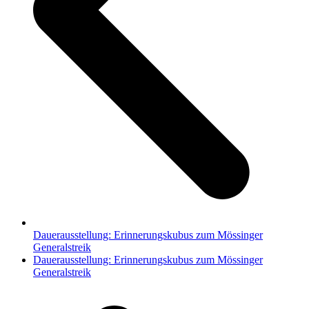
Dauerausstellung: Erinnerungskubus zum Mössinger
Generalstreik
Nächster
Dauerausstellung: Erinnerungskubus zum Mössinger
Beitrag:
Generalstreik