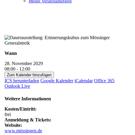
Meine Veranstaltungen
Open
Close
mobile
mobile
menu
menu
Wann
28. November 2029
08:00 - 12:00
Zum Kalender hinzufügen
ICS herunterladen
Google Kalender
iCalendar
Office 365
Outlook Live
Weitere Informationen
Kosten/Eintritt:
frei
Anmeldung & Tickets:
Website:
www.mössingen.de