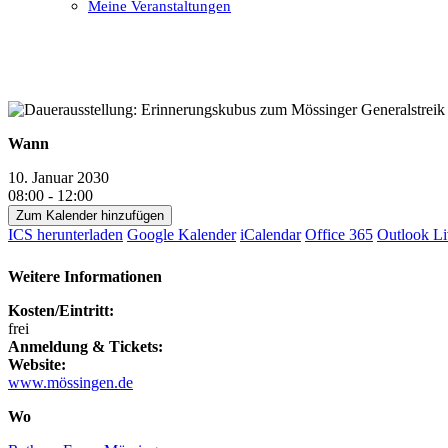
Meine Veranstaltungen
Open
Close
mobile
mobile
menu
menu
Wann
10. Januar 2030
08:00 - 12:00
Zum Kalender hinzufügen
ICS herunterladen
Google Kalender
iCalendar
Office 365
Outlook Li
Weitere Informationen
Kosten/Eintritt:
frei
Anmeldung & Tickets:
Website:
www.mössingen.de
Wo