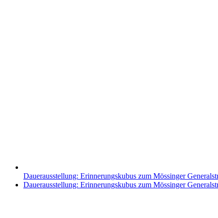
Dauerausstellung: Erinnerungskubus zum Mössinger Generalst
Nächster
Dauerausstellung: Erinnerungskubus zum Mössinger Generalst
Beitrag: