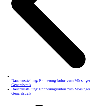
Dauerausstellung: Erinnerungskubus zum Mössinger
Generalstreik
Nächster
Dauerausstellung: Erinnerungskubus zum Mössinger
Beitrag:
Generalstreik