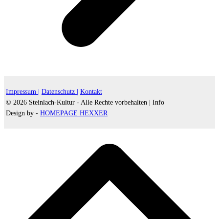
Impressum |
Datenschutz |
Kontakt
© 2026 Steinlach-Kultur - Alle Rechte vorbehalten |
Info
Design by -
HOMEPAGE HEXXER
d
A
s