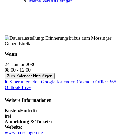
Meine Veranstaltungen
Open
Close
mobile
mobile
menu
menu
Wann
24. Januar 2030
08:00 - 12:00
Zum Kalender hinzufügen
ICS herunterladen
Google Kalender
iCalendar
Office 365
Outlook Live
Weitere Informationen
Kosten/Eintritt:
frei
Anmeldung & Tickets:
Website:
www.mössingen.de