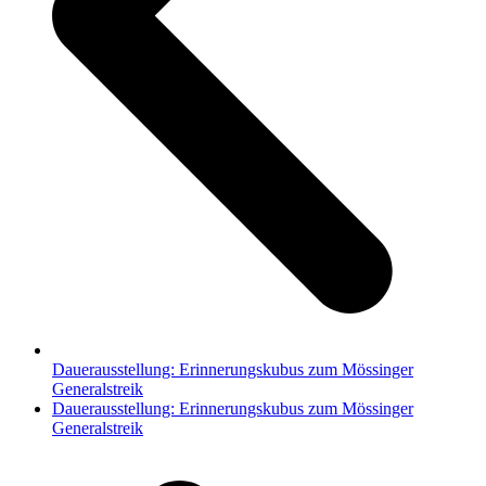
Dauerausstellung: Erinnerungskubus zum Mössinger
Generalstreik
Nächster
Dauerausstellung: Erinnerungskubus zum Mössinger
Beitrag:
Generalstreik