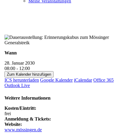
Meine Veranstaltungen
Open
Close
mobile
mobile
menu
menu
Wann
28. Januar 2030
08:00 - 12:00
Zum Kalender hinzufügen
ICS herunterladen
Google Kalender
iCalendar
Office 365
Outlook Live
Weitere Informationen
Kosten/Eintritt:
frei
Anmeldung & Tickets:
Website:
www.mössingen.de