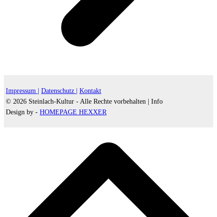
Impressum |
Datenschutz |
Kontakt
© 2026 Steinlach-Kultur - Alle Rechte vorbehalten |
Info
Design by -
HOMEPAGE HEXXER
d
A
s