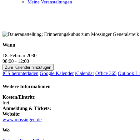
Meine Veranstaltungen
Open
Close
mobile
mobile
menu
menu
Wann
18. Februar 2030
08:00 - 12:00
Zum Kalender hinzufügen
ICS herunterladen
Google Kalender
iCalendar
Office 365
Outlook Li
Weitere Informationen
Kosten/Eintritt:
frei
Anmeldung & Tickets:
Website:
www.mössingen.de
Wo