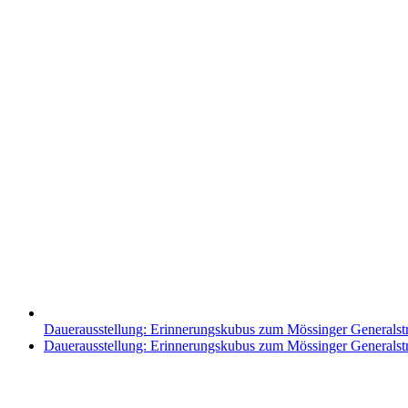
Dauerausstellung: Erinnerungskubus zum Mössinger Generalst
Nächster
Dauerausstellung: Erinnerungskubus zum Mössinger Generalst
Beitrag: