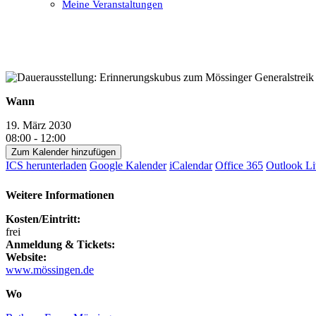
Meine Veranstaltungen
Open
Close
mobile
mobile
menu
menu
Wann
19. März 2030
08:00 - 12:00
Zum Kalender hinzufügen
ICS herunterladen
Google Kalender
iCalendar
Office 365
Outlook Li
Weitere Informationen
Kosten/Eintritt:
frei
Anmeldung & Tickets:
Website:
www.mössingen.de
Wo