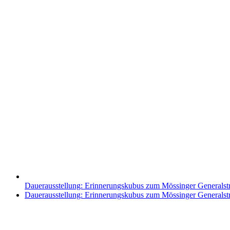
Dauerausstellung: Erinnerungskubus zum Mössinger Generalst
Nächster
Dauerausstellung: Erinnerungskubus zum Mössinger Generalst
Beitrag: