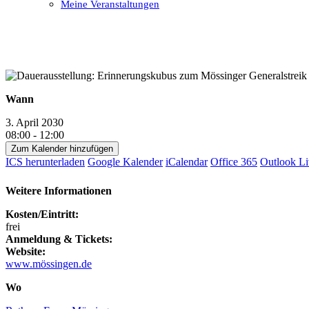
Meine Veranstaltungen
Open
Close
mobile
mobile
menu
menu
Wann
3. April 2030
08:00 - 12:00
Zum Kalender hinzufügen
ICS herunterladen
Google Kalender
iCalendar
Office 365
Outlook Li
Weitere Informationen
Kosten/Eintritt:
frei
Anmeldung & Tickets:
Website:
www.mössingen.de
Wo