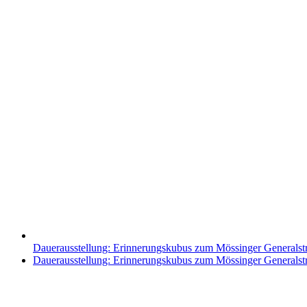
Dauerausstellung: Erinnerungskubus zum Mössinger Generalst
Nächster
Dauerausstellung: Erinnerungskubus zum Mössinger Generalst
Beitrag: