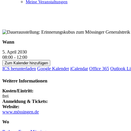
Meine Veranstaltungen
Open
Close
mobile
mobile
menu
menu
Wann
5. April 2030
08:00 - 12:00
Zum Kalender hinzufügen
ICS herunterladen
Google Kalender
iCalendar
Office 365
Outlook Li
Weitere Informationen
Kosten/Eintritt:
frei
Anmeldung & Tickets:
Website:
www.mössingen.de
Wo