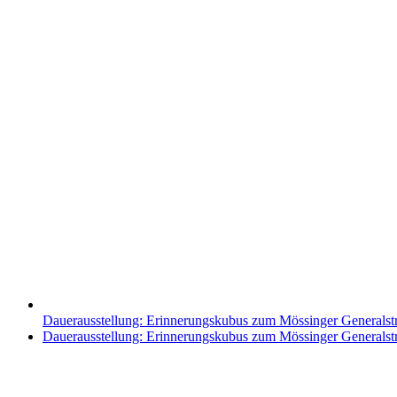
Dauerausstellung: Erinnerungskubus zum Mössinger Generalst
Nächster
Dauerausstellung: Erinnerungskubus zum Mössinger Generalst
Beitrag: