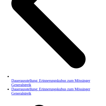
Dauerausstellung: Erinnerungskubus zum Mössinger
Generalstreik
Nächster
Dauerausstellung: Erinnerungskubus zum Mössinger
Beitrag:
Generalstreik