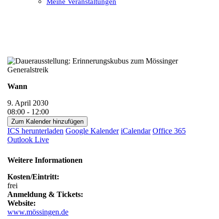
Meine Veranstaltungen
Open
Close
mobile
mobile
menu
menu
Wann
9. April 2030
08:00 - 12:00
Zum Kalender hinzufügen
ICS herunterladen
Google Kalender
iCalendar
Office 365
Outlook Live
Weitere Informationen
Kosten/Eintritt:
frei
Anmeldung & Tickets:
Website:
www.mössingen.de