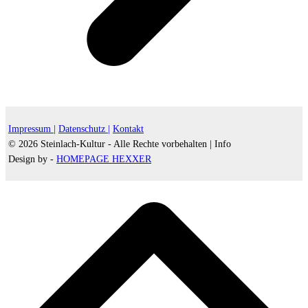
Impressum |
Datenschutz |
Kontakt
© 2026 Steinlach-Kultur - Alle Rechte vorbehalten |
Info
Design by -
HOMEPAGE HEXXER
d
A
s