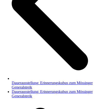
Dauerausstellung: Erinnerungskubus zum Mössinger
Generalstreik
Nächster
Dauerausstellung: Erinnerungskubus zum Mössinger
Beitrag:
Generalstreik