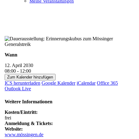
Meine Veranstaltungen
Open
Close
mobile
mobile
menu
menu
Wann
12. April 2030
08:00 - 12:00
Zum Kalender hinzufügen
ICS herunterladen
Google Kalender
iCalendar
Office 365
Outlook Live
Weitere Informationen
Kosten/Eintritt:
frei
Anmeldung & Tickets:
Website:
www.mössingen.de