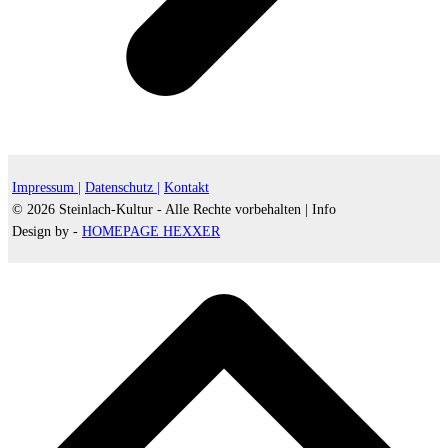
Impressum |
Datenschutz |
Kontakt
© 2026 Steinlach-Kultur - Alle Rechte vorbehalten |
Info
Design by -
HOMEPAGE HEXXER
d
A
s