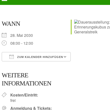
Skip
Open
Close
to
Steinlachkultur.com
content
mobile
mobile
menu
menu
WANN
28. Mai 2030
08:00 - 12:00
ZUM KALENDER HINZUFÜGEN
ICS herunterladen
Google Kalender
iCalendar
Office 365
Outlook Live
WEITERE
INFORMATIONEN
Kosten/Eintritt:
frei
Anmeldung & Tickets: